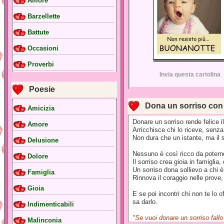
Amore
Barzellette
Battute
Occasioni
Proverbi
Invia questa cartolina
Poesie
Dona un sorriso con l
Amicizia
Donare un sorriso rende felice i
Amore
Arricchisce chi lo riceve, senza
Non dura che un istante, ma il 
Delusione
Nessuno è così ricco da potern
Dolore
Il sorriso crea gioia in famiglia
Un sorriso dona sollievo a chi 
Famiglia
Rinnova il coraggio nelle prove,
Gioia
E se poi incontri chi non te lo 
sa darlo.
Indimenticabili
"Se vuoi donare un sorriso fallo 
Malinconia