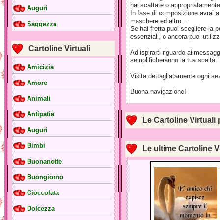
hai scattate o appropriatamente 
Auguri
In fase di composizione avrai a d
maschere ed altro...
Saggezza
Se hai fretta puoi scegliere la 
essenziali, o ancora puoi utilizza
Cartoline Virtuali
Ad ispirarti riguardo ai messag
semplificheranno la tua scelta.
Amicizia
Visita dettagliatamente ogni sez
Amore
Buona navigazione!
Animali
Antipatia
Le Cartoline Virtuali 
Auguri
Bimbi
Le ultime Cartoline V
Buonanotte
Buongiorno
Cioccolata
Dolcezza