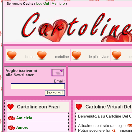
Log Out
Membro
Benvenuto
Ospite
(
|
)
home
cartoline
le più inviate
n
Voglio iscrivermi
alla NewsLetter
Email:
Cartoline con Frasi
Cartoline Virtuali De
Benvenuto/a su Cartoline Del Cuor
Amicizia
Attualmente il sito raccoglie
40
Amore
Potrai scegliere fra
71
immagini 