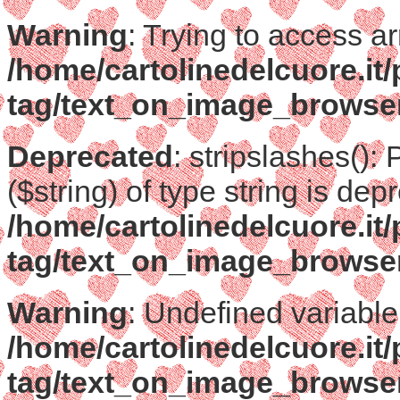
Warning
: Trying to access ar
/home/cartolinedelcuore.it
tag/text_on_image_browse
Deprecated
: stripslashes():
($string) of type string is dep
/home/cartolinedelcuore.it
tag/text_on_image_browse
Warning
: Undefined variable
/home/cartolinedelcuore.it
tag/text_on_image_browse