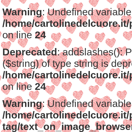
Warning
: Undefined variable
/home/cartolinedelcuore.i
on line
24
Deprecated
: addslashes(): 
($string) of type string is dep
/home/cartolinedelcuore.i
on line
24
Warning
: Undefined variable
/home/cartolinedelcuore.it
tag/text_on_image_browse