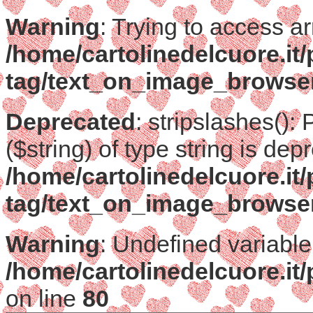
Warning
: Trying to access ar
/home/cartolinedelcuore.it
tag/text_on_image_browse
Deprecated
: stripslashes():
($string) of type string is dep
/home/cartolinedelcuore.it
tag/text_on_image_browse
Warning
: Undefined variable
/home/cartolinedelcuore.it
on line
80