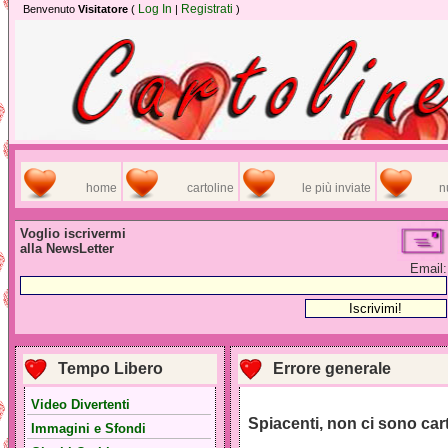
Log In
Registrati
Benvenuto
Visitatore
(
|
)
home
cartoline
le più inviate
n
Voglio iscrivermi
alla NewsLetter
Email:
Tempo Libero
Errore generale
Video Divertenti
Spiacenti, non ci sono car
Immagini e Sfondi