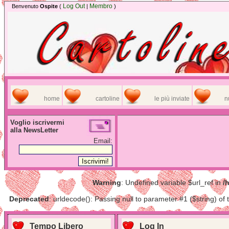
Log Out
Membro
Benvenuto
Ospite
(
|
)
home
cartoline
le più inviate
n
Voglio iscrivermi
alla NewsLetter
Email:
Warning
: Undefined variable $url_ref in
/
Deprecated
: urldecode(): Passing null to parameter #1 ($string) of 
Tempo Libero
Log In