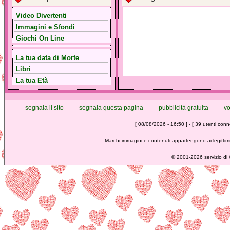
Video Divertenti
Immagini e Sfondi
Giochi On Line
La tua data di Morte
Libri
La tua Età
segnala il sito
segnala questa pagina
pubblicità gratuita
vo
[ 08/08/2026 - 16:50 ] - [ 39 utenti conne
Marchi immagini e contenuti appartengono ai legittimi
©
2001-2026 servizio di C