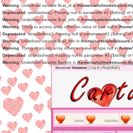
Warning
: Undefined variable $cat_id in
/home/cartolinedelcuore.it
Deprecated
: addslashes(): Passing null to parameter #1 ($string) of 
Warning
: Undefined variable $cat_info in
/home/cartolinedelcuore.i
Warning
: Trying to access array offset on value of type null in
/home/
Deprecated
: stripslashes(): Passing null to parameter #1 ($string) of
Warning
: Undefined variable $cat_info in
/home/cartolinedelcuore.i
Warning
: Trying to access array offset on value of type null in
/home/
Deprecated
: stripslashes(): Passing null to parameter #1 ($string) of
Warning
: Undefined variable $action in
/home/cartolinedelcuore.it
Log In
Registrati
Benvenuto
Visitatore
(
|
)
home
cartoline