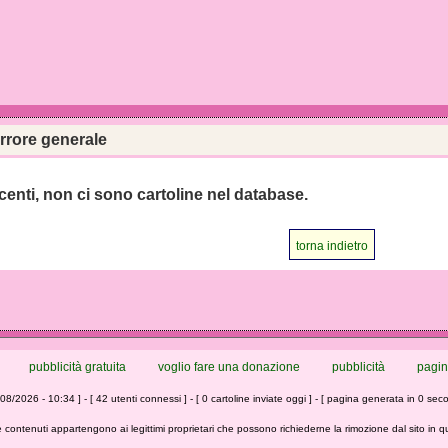
rrore generale
centi, non ci sono cartoline nel database.
torna indietro
pubblicità gratuita
voglio fare una donazione
pubblicità
pagin
/08/2026 - 10:34 ] - [ 42 utenti connessi ] - [ 0 cartoline inviate oggi ] - [ pagina generata in 0 seco
 contenuti appartengono ai legittimi proprietari che possono richiederne la rimozione dal sito in 