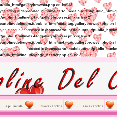
/public_html/gallerybrowser.php
on line
13
type string is deprecated in
/home/cartolinedelcuore.it/public_html/
t/public_html/meta-tag/gallerybrowser.php
on line
2
cartolinedelcuore.it/public_html/meta-tag/gallerybrowser.php
on l
 type string is deprecated in
/home/cartolinedelcuore.it/public_html/
t/public_html/meta-tag/gallerybrowser.php
on line
3
cartolinedelcuore.it/public_html/meta-tag/gallerybrowser.php
on l
 type string is deprecated in
/home/cartolinedelcuore.it/public_html/
/public_html/include/page_header.php
on line
80
le più inviate
nuove cartoline
le mie cartoline