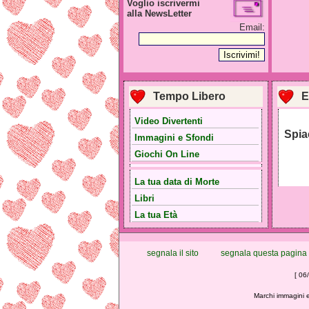
Voglio iscrivermi
alla NewsLetter
Email:
Tempo Libero
E
Video Divertenti
Spia
Immagini e Sfondi
Giochi On Line
La tua data di Morte
Libri
La tua Età
segnala il sito
segnala questa pagina
[ 06
Marchi immagini e