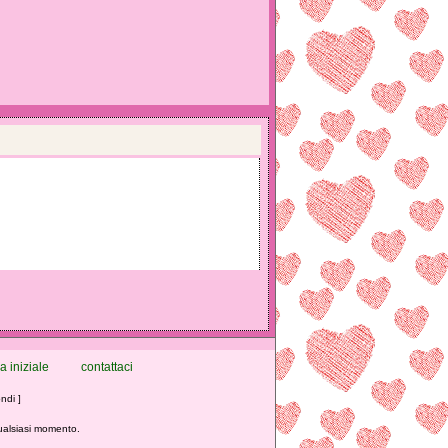
a iniziale
contattaci
ndi ]
qualsiasi momento.