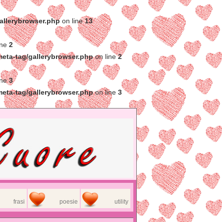
gallerybrowser.php
on line
13
ine
2
meta-tag/gallerybrowser.php
on line
2
ine
3
meta-tag/gallerybrowser.php
on line
3
frasi
poesie
utility