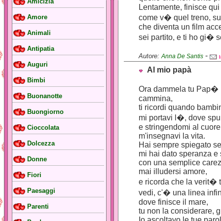
Amicizia
Lentamente, finisce qui 
come v� quel treno, sul
Amore
che diventa un film acce
Animali
sei partito, e ti ho gi� 
Antipatia
-
Autore:
Anna De Santis
Auguri
Al mio papà
Bimbi
Ora dammela tu Pap� 
Buonanotte
cammina,
ti ricordi quando bambi
Buongiorno
mi portavi l�, dove spun
e stringendomi al cuore
Cioccolata
m'insegnavi la vita.
Dolcezza
Hai sempre spiegato se
mi hai dato speranza e 
Donne
con una semplice carez
mai illudersi amore,
Fiori
e ricorda che la verit� t
Paesaggi
vedi, c'� una linea infin
dove finisce il mare,
Parenti
tu non la considerare, gu
Io ascoltavo le tue paro