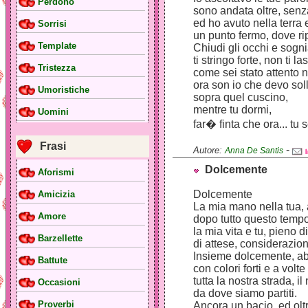
Perdono
sono andata oltre, senz
ed ho avuto nella terra 
Sorrisi
un punto fermo, dove ri
Template
Chiudi gli occhi e sogn
ti stringo forte, non ti la
Tristezza
come sei stato attento 
ora son io che devo soll
Umoristiche
sopra quel cuscino,
mentre tu dormi,
Uomini
far� finta che ora... tu 
Frasi
-
Autore:
Anna De Santis
Dolcemente
Aforismi
Dolcemente
Amicizia
La mia mano nella tua,
Amore
dopo tutto questo tempo
la mia vita e tu, pieno d
Barzellette
di attese, considerazion
Insieme dolcemente, ab
Battute
con colori forti e a volte 
tutta la nostra strada, il
Occasioni
da dove siamo partiti.
Proverbi
Ancora un bacio, ed olt