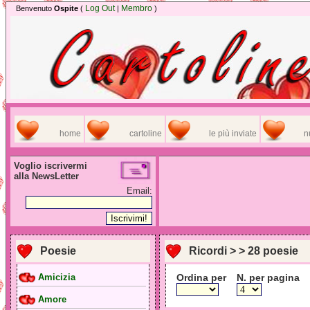
Log Out
Membro
Benvenuto
Ospite
(
|
)
home
cartoline
le più inviate
n
Voglio iscrivermi
alla NewsLetter
Email:
Poesie
Ricordi > > 28 poesie
Ordina per
N. per pagina
Amicizia
Amore