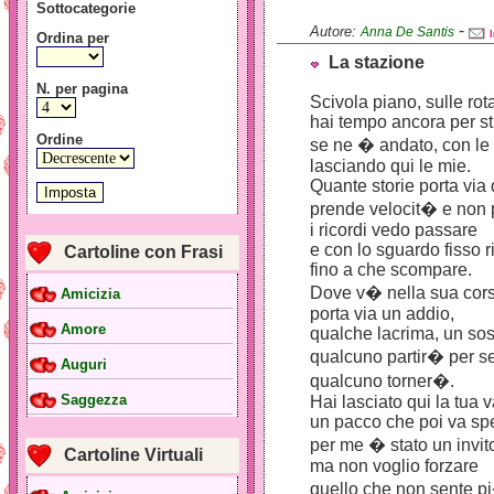
Sottocategorie
-
Autore:
Anna De Santis
Ordina per
La stazione
N. per pagina
Scivola piano, sulle rota
hai tempo ancora per str
Ordine
se ne � andato, con le
lasciando qui le mie.
Quante storie porta via 
prende velocit� e non p
i ricordi vedo passare
e con lo sguardo fisso 
Cartoline con Frasi
fino a che scompare.
Dove v� nella sua cors
Amicizia
porta via un addio,
Amore
qualche lacrima, un sos
qualcuno partir� per s
Auguri
qualcuno torner�.
Saggezza
Hai lasciato qui la tua v
un pacco che poi va spe
per me � stato un invit
Cartoline Virtuali
ma non voglio forzare
quello che non sente pi