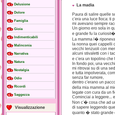
Delusione
La madia
Dolore
Paura di salire quelle s
c'era una luce fioca: ti 
Famiglia
mi avevano sempre racc
Un giorno ero sola in q
Gioia
e grande fu la curiosit
Indimenticabili
La mamma l� riponeva 
la nonna quei cappelli c
Malinconia
vecchi lenzuoli con merl
alcuni stivaletti con i ta
Narrativa
e c'era un topolino che 
Natura
In fondo poi, una vecch
mi ritrovai su di una se
Nostalgia
e tutta impolverata, com
senza far rumore,
Odio
dentro c'erano un pacco
Ricordi
della mia mamma al m
legate con cura da un fi
Saggezza
Cominciai a leggere...
Non c'� cosa che ad una
di sapere leggendo quell
Visualizzazione
quanto � stato grande 