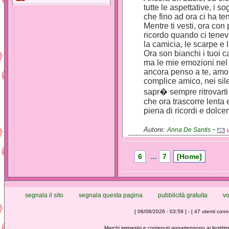
tutte le aspettative, i s
che fino ad ora ci ha ten
Mentre ti vesti, ora con
ricordo quando ci tenevi
la camicia, le scarpe e l
Ora son bianchi i tuoi ca
ma le mie emozioni nel 
ancora penso a te, amor
complice amico, nei sile
sapr� sempre ritrovarti 
che ora trascorre lenta
piena di ricordi e dolc
-
Autore:
Anna De Santis
6
...
7
[Home]
segnala il sito
segnala questa pagina
pubblicità gratuita
vo
[ 06/08/2026 - 03:59 ] - [ 47 utenti conne
Marchi immagini e contenuti appartengono ai legittimi