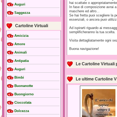
hai scattate o appropriatamente 
Auguri
In fase di composizione avrai a d
maschere ed altro...
Saggezza
Se hai fretta puoi scegliere la 
essenziali, o ancora puoi utilizza
Cartoline Virtuali
Ad ispirarti riguardo ai messag
semplificheranno la tua scelta.
Amicizia
Visita dettagliatamente ogni sez
Amore
Buona navigazione!
Animali
Antipatia
Le Cartoline Virtuali 
Auguri
Bimbi
Le ultime Cartoline V
Buonanotte
Buongiorno
Cioccolata
Dolcezza