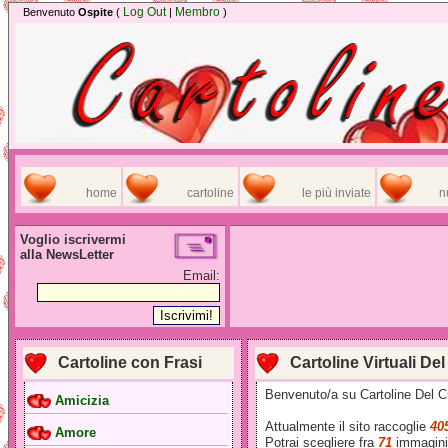
Log Out
Membro
Benvenuto
Ospite
(
|
)
home
cartoline
le più inviate
n
Voglio iscrivermi
alla NewsLetter
Email:
Cartoline con Frasi
Cartoline Virtuali De
Benvenuto/a su Cartoline Del Cuor
Amicizia
Attualmente il sito raccoglie
40
Amore
Potrai scegliere fra
71
immagini 