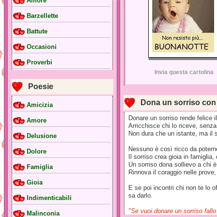
Amore
Barzellette
Battute
Occasioni
Proverbi
Invia questa cartolina
Poesie
Dona un sorriso con l
Amicizia
Donare un sorriso rende felice i
Amore
Arricchisce chi lo riceve, senza
Non dura che un istante, ma il 
Delusione
Nessuno è così ricco da potern
Dolore
Il sorriso crea gioia in famiglia
Un sorriso dona sollievo a chi 
Famiglia
Rinnova il coraggio nelle prove,
Gioia
E se poi incontri chi non te lo 
sa darlo.
Indimenticabili
"Se vuoi donare un sorriso fallo 
Malinconia