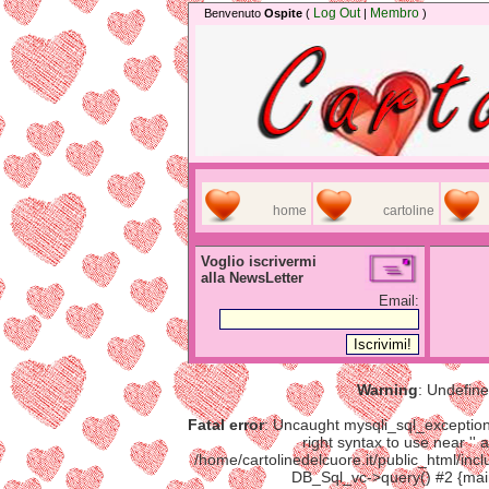
Log Out
Membro
Benvenuto
Ospite
(
|
)
home
cartoline
Voglio iscrivermi
alla NewsLetter
Email:
Warning
: Undefine
Fatal error
: Uncaught mysqli_sql_exception
right syntax to use near ''
/home/cartolinedelcuore.it/public_html/inc
DB_Sql_vc->query() #2 {mai