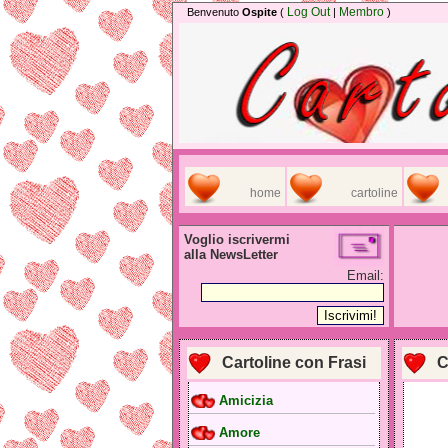
Log Out
Membro
Benvenuto
Ospite
(
|
)
home
cartoline
Voglio iscrivermi
alla NewsLetter
Email:
Cartoline con Frasi
C
Amicizia
Amore