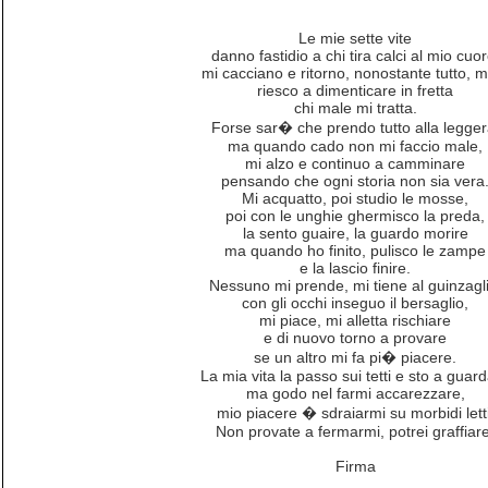
Le mie sette vite
danno fastidio a chi tira calci al mio cuor
mi cacciano e ritorno, nonostante tutto, m
riesco a dimenticare in fretta
chi male mi tratta.
Forse sar� che prendo tutto alla legger
ma quando cado non mi faccio male,
mi alzo e continuo a camminare
pensando che ogni storia non sia vera
Mi acquatto, poi studio le mosse,
poi con le unghie ghermisco la preda,
la sento guaire, la guardo morire
ma quando ho finito, pulisco le zampe
e la lascio finire.
Nessuno mi prende, mi tiene al guinzagli
con gli occhi inseguo il bersaglio,
mi piace, mi alletta rischiare
e di nuovo torno a provare
se un altro mi fa pi� piacere.
La mia vita la passo sui tetti e sto a guar
ma godo nel farmi accarezzare,
mio piacere � sdraiarmi su morbidi letti
Non provate a fermarmi, potrei graffiare
Firma