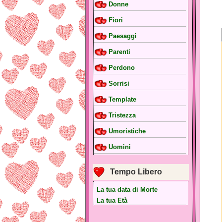
Donne
Fiori
Paesaggi
Parenti
Perdono
Sorrisi
Template
Tristezza
Umoristiche
Uomini
Tempo Libero
La tua data di Morte
La tua Età