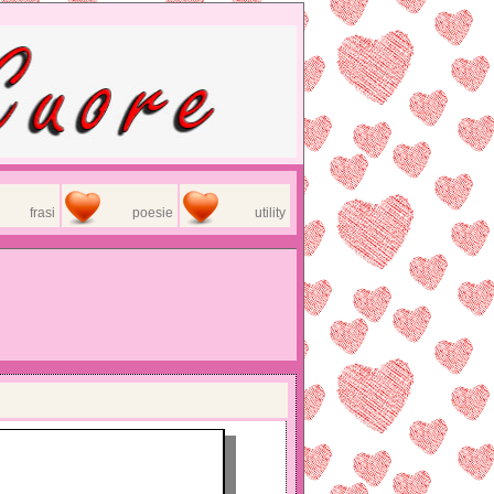
frasi
poesie
utility