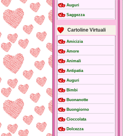
Auguri
Saggezza
Cartoline Virtuali
Amicizia
Amore
Animali
Antipatia
Auguri
Bimbi
Buonanotte
Buongiorno
Cioccolata
Dolcezza