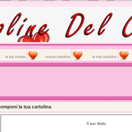
le più inviate
nuove cartoline
le mie cartoline
omponi la tua cartolina
Il tuo titolo