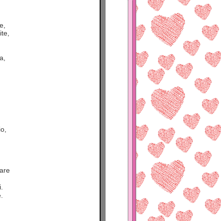
e,
ite,
a,
.
o,
dare
.
.