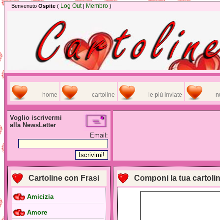
Log Out
Membro
Benvenuto
Ospite
(
|
)
home
cartoline
le più inviate
n
Voglio iscrivermi
alla NewsLetter
Email:
Cartoline con Frasi
Componi la tua cartoli
Amicizia
Amore