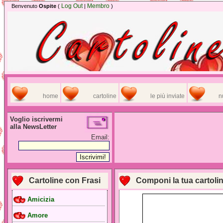
Log Out
Membro
Benvenuto
Ospite
(
|
)
home
cartoline
le più inviate
n
Voglio iscrivermi
alla NewsLetter
Email:
Cartoline con Frasi
Componi la tua cartoli
Amicizia
Amore