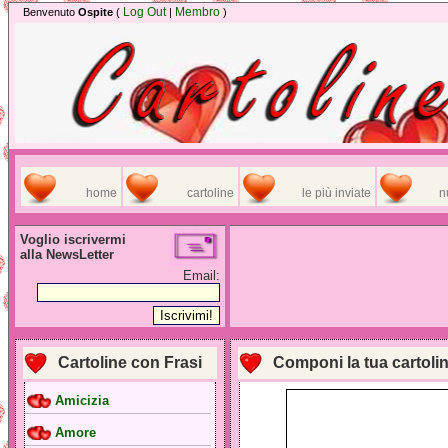
Log Out
Membro
Benvenuto
Ospite
(
|
)
home
cartoline
le più inviate
n
Voglio iscrivermi
alla NewsLetter
Email:
Cartoline con Frasi
Componi la tua cartoli
Amicizia
Amore