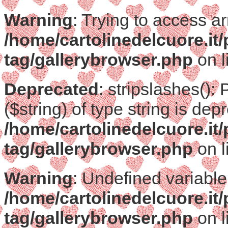
Warning
: Trying to access ar
/home/cartolinedelcuore.it
tag/gallerybrowser.php
on l
Deprecated
: stripslashes():
($string) of type string is dep
/home/cartolinedelcuore.it
tag/gallerybrowser.php
on l
Warning
: Undefined variable
/home/cartolinedelcuore.it
tag/gallerybrowser.php
on l