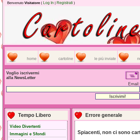
Log In
Registrati
Benvenuto
Visitatore
(
|
)
home
cartoline
le più inviate
n
Voglio iscrivermi
alla NewsLetter
Email:
Tempo Libero
Errore generale
Video Divertenti
Spiacenti, non ci sono car
Immagini e Sfondi