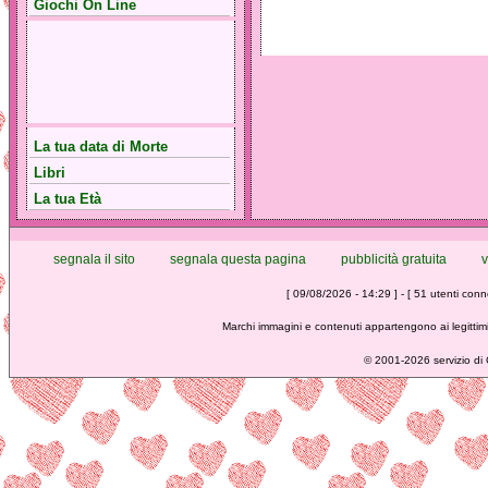
Giochi On Line
La tua data di Morte
Libri
La tua Età
segnala il sito
segnala questa pagina
pubblicità gratuita
v
[ 09/08/2026 - 14:29 ] - [ 51 utenti conne
Marchi immagini e contenuti appartengono ai legittimi
©
2001-2026 servizio di C