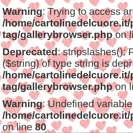
Warning
: Trying to access ar
/home/cartolinedelcuore.it
tag/gallerybrowser.php
on l
Deprecated
: stripslashes():
($string) of type string is dep
/home/cartolinedelcuore.it
tag/gallerybrowser.php
on l
Warning
: Undefined variable
/home/cartolinedelcuore.it
on line
80