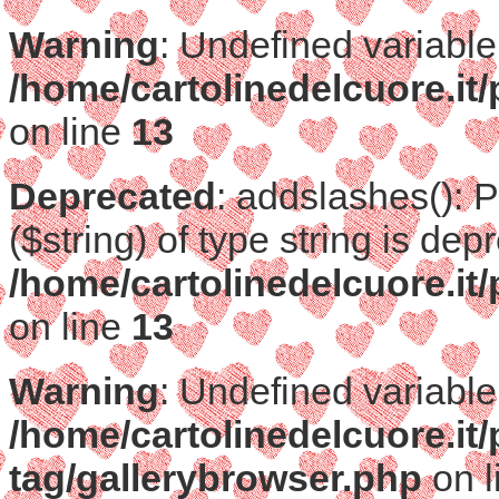
Warning
: Undefined variable
/home/cartolinedelcuore.it
on line
13
Deprecated
: addslashes(): 
($string) of type string is dep
/home/cartolinedelcuore.it
on line
13
Warning
: Undefined variable
/home/cartolinedelcuore.it
tag/gallerybrowser.php
on l