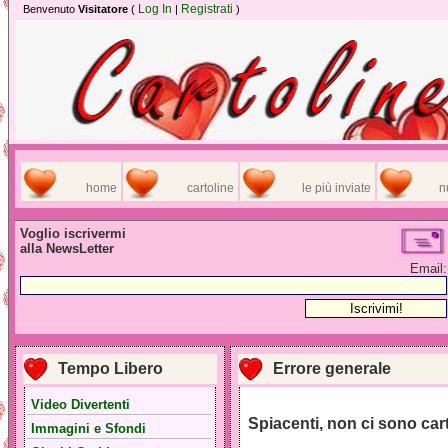
Log In
Registrati
Benvenuto
Visitatore
(
|
)
home
cartoline
le più inviate
n
Voglio iscrivermi
alla NewsLetter
Email:
Tempo Libero
Errore generale
Video Divertenti
Spiacenti, non ci sono car
Immagini e Sfondi