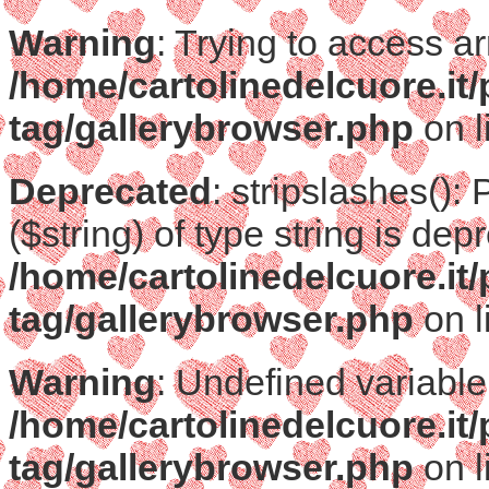
Warning
: Trying to access ar
/home/cartolinedelcuore.it
tag/gallerybrowser.php
on l
Deprecated
: stripslashes():
($string) of type string is dep
/home/cartolinedelcuore.it
tag/gallerybrowser.php
on l
Warning
: Undefined variable
/home/cartolinedelcuore.it
tag/gallerybrowser.php
on l