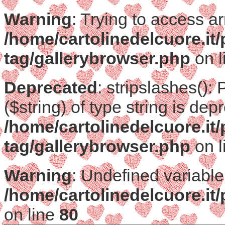
Warning
: Trying to access ar
/home/cartolinedelcuore.it
tag/gallerybrowser.php
on l
Deprecated
: stripslashes():
($string) of type string is dep
/home/cartolinedelcuore.it
tag/gallerybrowser.php
on l
Warning
: Undefined variable
/home/cartolinedelcuore.it
on line
80