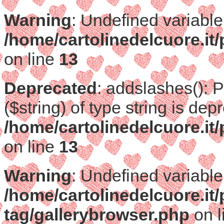
Warning
: Undefined variable
/home/cartolinedelcuore.it
on line
13
Deprecated
: addslashes(): 
($string) of type string is dep
/home/cartolinedelcuore.it
on line
13
Warning
: Undefined variable
/home/cartolinedelcuore.it
tag/gallerybrowser.php
on l