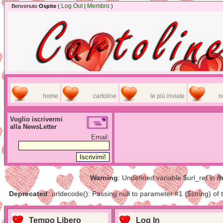
Log Out
Membro
Benvenuto
Ospite
(
|
)
home
cartoline
le più inviate
n
Voglio iscrivermi
alla NewsLetter
Email:
Warning
: Undefined variable $url_ref in
/
Deprecated
: urldecode(): Passing null to parameter #1 ($string) of 
Tempo Libero
Log In