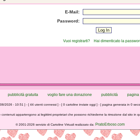
E-Mail:
Password:
Vuoi registrarti?
Hai dimenticato la passwo
pubblicità gratuita
voglio fare una donazione
pubblicità
pagina 
/08/2026 - 10:51 ] - [ 44 utenti connessi ] - [ 0 cartoline inviate oggi ] - [ pagina generata in 0 seco
 contenuti appartengono ai legittimi proprietari che possono richiederne la rimozione dal sito in 
PratoErboso.com
©
2001-2026 servizio di Cartoline Virtuali realizzato da: