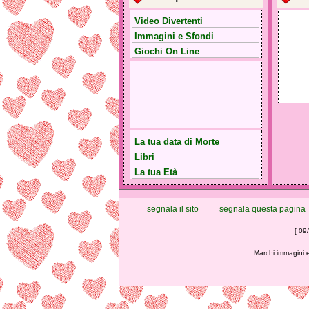
Video Divertenti
Immagini e Sfondi
Giochi On Line
La tua data di Morte
Libri
La tua Età
segnala il sito
segnala questa pagina
[ 09
Marchi immagini e