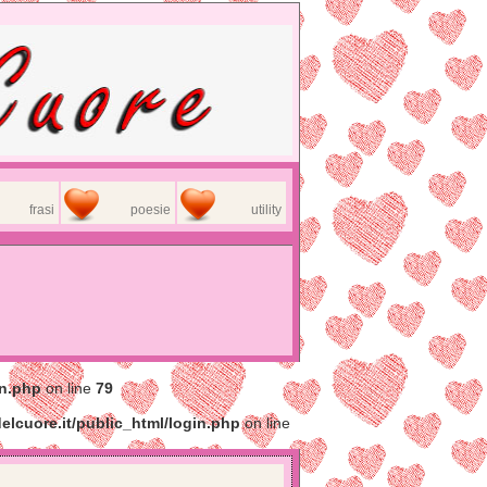
frasi
poesie
utility
in.php
on line
79
elcuore.it/public_html/login.php
on line