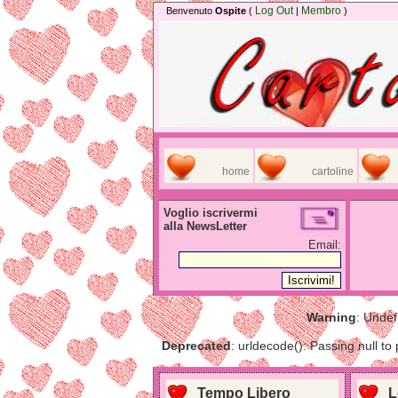
Log Out
Membro
Benvenuto
Ospite
(
|
)
home
cartoline
Voglio iscrivermi
alla NewsLetter
Email:
Warning
: Undef
Deprecated
: urldecode(): Passing null to
Tempo Libero
L