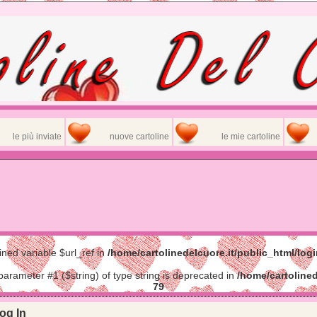
le più inviate
nuove cartoline
le mie cartoline
ined variable $url_ref in
/home/cartolinedelcuore.it/public_html/log
 parameter #1 ($string) of type string is deprecated in
/home/cartolined
79
og In