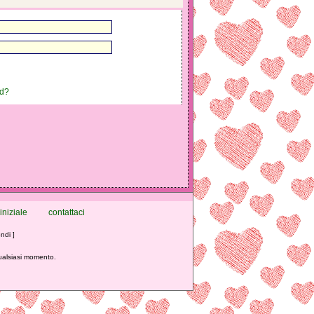
rd?
iniziale
contattaci
ndi ]
qualsiasi momento.