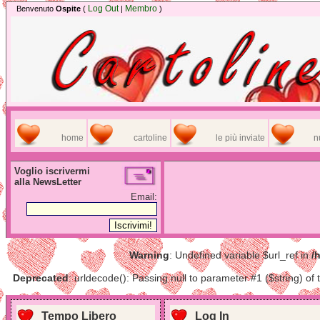
Log Out
Membro
Benvenuto
Ospite
(
|
)
home
cartoline
le più inviate
n
Voglio iscrivermi
alla NewsLetter
Email:
Warning
: Undefined variable $url_ref in
/
Deprecated
: urldecode(): Passing null to parameter #1 ($string) of 
Tempo Libero
Log In