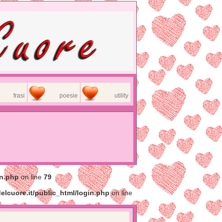
frasi
poesie
utility
in.php
on line
79
elcuore.it/public_html/login.php
on line