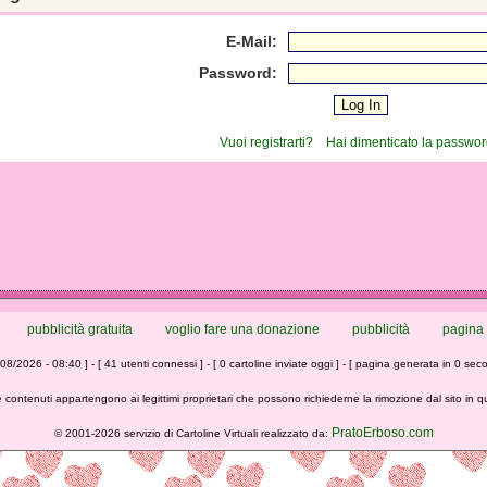
E-Mail:
Password:
Vuoi registrarti?
Hai dimenticato la passwo
pubblicità gratuita
voglio fare una donazione
pubblicità
pagina 
/08/2026 - 08:40 ] - [ 41 utenti connessi ] - [ 0 cartoline inviate oggi ] - [ pagina generata in 0 seco
 contenuti appartengono ai legittimi proprietari che possono richiederne la rimozione dal sito in 
PratoErboso.com
©
2001-2026 servizio di Cartoline Virtuali realizzato da: