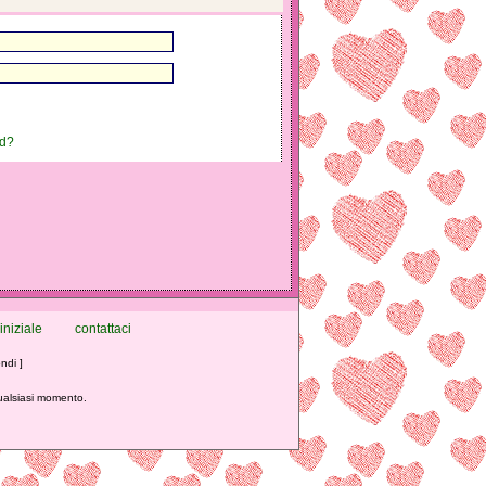
rd?
iniziale
contattaci
ndi ]
qualsiasi momento.