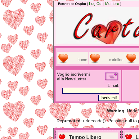
Log Out
Membro
Benvenuto
Ospite
(
|
)
home
cartoline
Voglio iscrivermi
alla NewsLetter
Email:
Warning
: Undef
Deprecated
: urldecode(): Passing null to
Tempo Libero
L