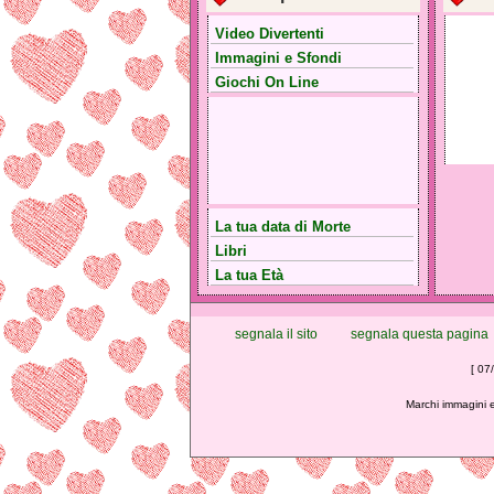
Video Divertenti
Immagini e Sfondi
Giochi On Line
La tua data di Morte
Libri
La tua Età
segnala il sito
segnala questa pagina
[ 07
Marchi immagini e