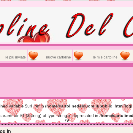
le più inviate
nuove cartoline
le mie cartoline
ined variable $url_ref in
/home/cartolinedelcuore.it/public_html/log
 parameter #1 ($string) of type string is deprecated in
/home/cartolined
79
og In