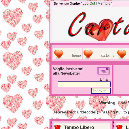
Log Out
Membro
Benvenuto
Ospite
(
|
)
home
cartoline
Voglio iscrivermi
alla NewsLetter
Email:
Warning
: Undef
Deprecated
: urldecode(): Passing null to
Tempo Libero
L