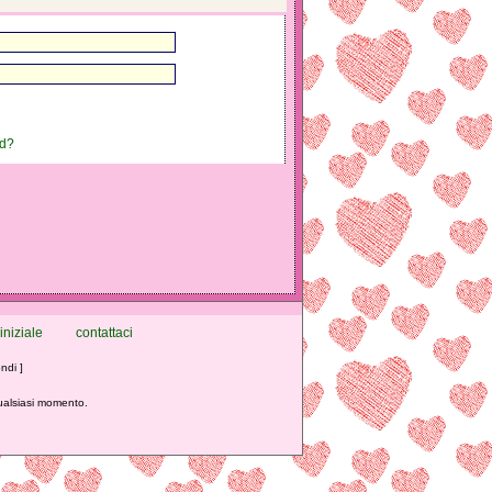
rd?
iniziale
contattaci
ndi ]
qualsiasi momento.