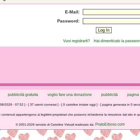
E-Mail:
Password:
Vuoi registrarti?
Hai dimenticato la passwo
pubblicità gratuita
voglio fare una donazione
pubblicità
pagina 
/08/2026 - 07:52 ] - [ 37 utenti connessi ] - [ 0 cartoline inviate oggi ] - [ pagina generata in 0 seco
 contenuti appartengono ai legittimi proprietari che possono richiederne la rimozione dal sito in 
PratoErboso.com
©
2001-2026 servizio di Cartoline Virtuali realizzato da: