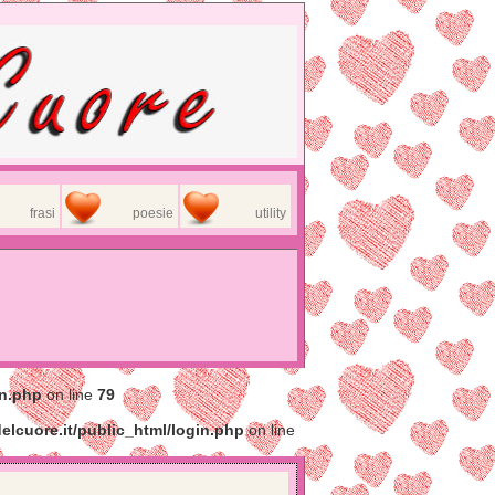
frasi
poesie
utility
in.php
on line
79
elcuore.it/public_html/login.php
on line