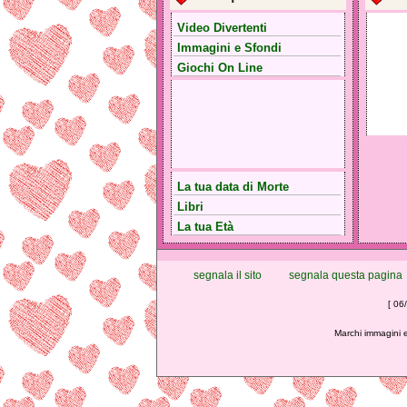
Video Divertenti
Immagini e Sfondi
Giochi On Line
La tua data di Morte
Libri
La tua Età
segnala il sito
segnala questa pagina
[ 06
Marchi immagini e