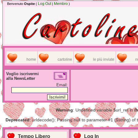
Log Out
Membro
Benvenuto
Ospite
(
|
)
home
cartoline
le più inviate
n
Voglio iscrivermi
alla NewsLetter
Email:
Warning
: Undefined variable $url_ref in
/
Deprecated
: urldecode(): Passing null to parameter #1 ($string) of 
Tempo Libero
Log In