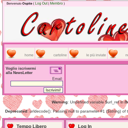
Log Out
Membro
Benvenuto
Ospite
(
|
)
home
cartoline
le più inviate
n
Voglio iscrivermi
alla NewsLetter
Email:
Warning
: Undefined variable $url_ref in
/
Deprecated
: urldecode(): Passing null to parameter #1 ($string) of 
Tempo Libero
Log In