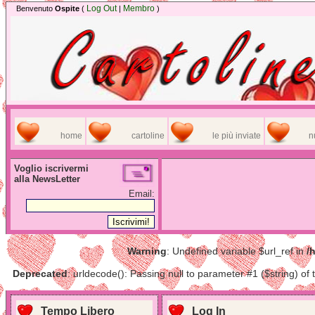
Log Out
Membro
Benvenuto
Ospite
(
|
)
home
cartoline
le più inviate
n
Voglio iscrivermi
alla NewsLetter
Email:
Warning
: Undefined variable $url_ref in
/
Deprecated
: urldecode(): Passing null to parameter #1 ($string) of 
Tempo Libero
Log In