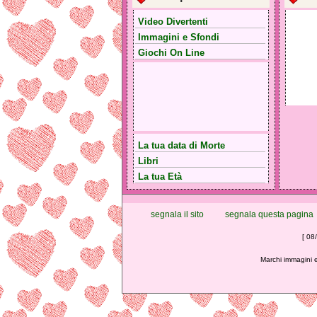
Video Divertenti
Immagini e Sfondi
Giochi On Line
La tua data di Morte
Libri
La tua Età
segnala il sito
segnala questa pagina
[ 08
Marchi immagini e