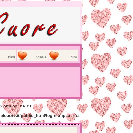
frasi
poesie
utility
in.php
on line
79
elcuore.it/public_html/login.php
on line