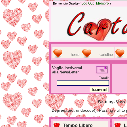
Log Out
Membro
Benvenuto
Ospite
(
|
)
home
cartoline
Voglio iscrivermi
alla NewsLetter
Email:
Warning
: Undef
Deprecated
: urldecode(): Passing null to
Tempo Libero
L