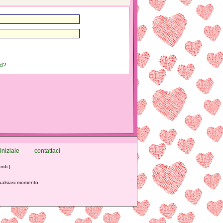
rd?
iniziale
contattaci
ndi ]
qualsiasi momento.