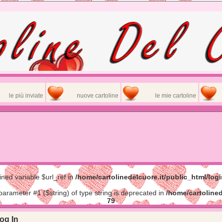
le più inviate
nuove cartoline
le mie cartoline
ined variable $url_ref in
/home/cartolinedelcuore.it/public_html/log
 parameter #1 ($string) of type string is deprecated in
/home/cartolined
79
og In