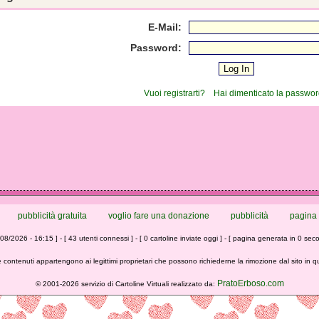
E-Mail:
Password:
Vuoi registrarti?
Hai dimenticato la passwo
pubblicità gratuita
voglio fare una donazione
pubblicità
pagina 
/08/2026 - 16:15 ] - [ 43 utenti connessi ] - [ 0 cartoline inviate oggi ] - [ pagina generata in 0 seco
 contenuti appartengono ai legittimi proprietari che possono richiederne la rimozione dal sito in 
PratoErboso.com
©
2001-2026 servizio di Cartoline Virtuali realizzato da: