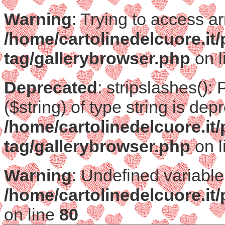
Warning
: Trying to access ar
/home/cartolinedelcuore.it
tag/gallerybrowser.php
on l
Deprecated
: stripslashes():
($string) of type string is dep
/home/cartolinedelcuore.it
tag/gallerybrowser.php
on l
Warning
: Undefined variable
/home/cartolinedelcuore.it
on line
80