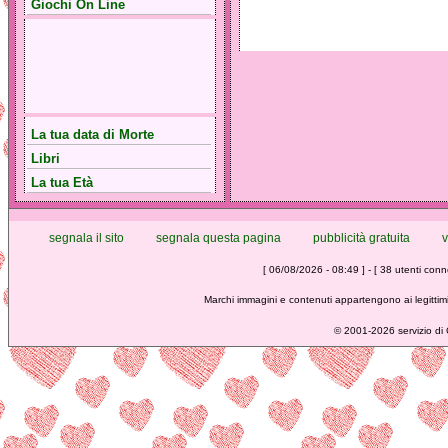
Giochi On Line
La tua data di Morte
Libri
La tua Età
segnala il sito
segnala questa pagina
pubblicità gratuita
v
[ 06/08/2026 - 08:49 ] - [ 38 utenti conne
Marchi immagini e contenuti appartengono ai legittimi
©
2001-2026 servizio di C