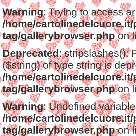
Warning
: Trying to access ar
/home/cartolinedelcuore.it
tag/gallerybrowser.php
on l
Deprecated
: stripslashes():
($string) of type string is dep
/home/cartolinedelcuore.it
tag/gallerybrowser.php
on l
Warning
: Undefined variable
/home/cartolinedelcuore.it
tag/gallerybrowser.php
on l