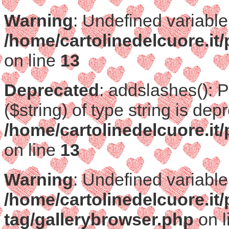
Warning
: Undefined variable
/home/cartolinedelcuore.it
on line
13
Deprecated
: addslashes(): 
($string) of type string is dep
/home/cartolinedelcuore.it
on line
13
Warning
: Undefined variable
/home/cartolinedelcuore.it
tag/gallerybrowser.php
on l