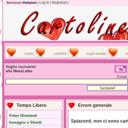
Log In
Registrati
Benvenuto
Visitatore
(
|
)
home
cartoline
le più inviate
n
Voglio iscrivermi
alla NewsLetter
Email:
Tempo Libero
Errore generale
Video Divertenti
Spiacenti, non ci sono car
Immagini e Sfondi