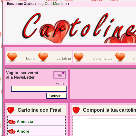
Log Out
Membro
Benvenuto
Ospite
(
|
)
home
cartoline
le più inviate
n
Voglio iscrivermi
alla NewsLetter
Email:
Cartoline con Frasi
Componi la tua cartoli
Amicizia
Amore