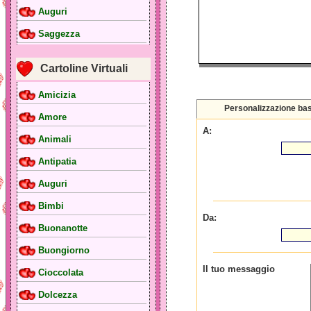
Auguri
Saggezza
Cartoline Virtuali
Amicizia
Personalizzazione ba
Amore
A:
Animali
Antipatia
Auguri
Bimbi
Da:
Buonanotte
Buongiorno
Il tuo messaggio
Cioccolata
Dolcezza