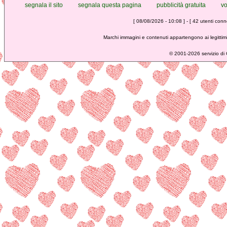
segnala il sito
segnala questa pagina
pubblicità gratuita
vo
[ 08/08/2026 - 10:08 ] - [ 42 utenti conne
Marchi immagini e contenuti appartengono ai legittimi
©
2001-2026 servizio di C