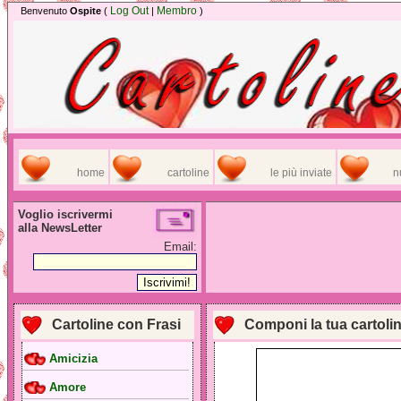
Log Out
Membro
Benvenuto
Ospite
(
|
)
home
cartoline
le più inviate
n
Voglio iscrivermi
alla NewsLetter
Email:
Cartoline con Frasi
Componi la tua cartoli
Amicizia
Amore