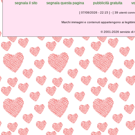
segnala il sito
segnala questa pagina
pubblicità gratuita
vo
[ 07/08/2026 - 22:15 ] - [ 39 utenti conne
Marchi immagini e contenuti appartengono ai legittimi
©
2001-2026 servizio di C