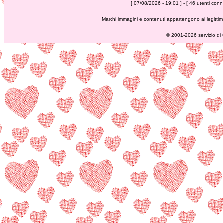
[ 07/08/2026 - 19:01 ] - [ 46 utenti conne
Marchi immagini e contenuti appartengono ai legittimi
©
2001-2026 servizio di C