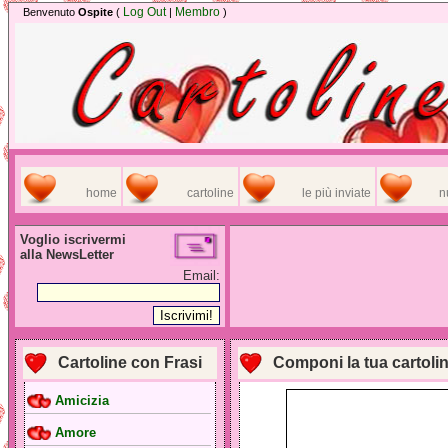
Log Out
Membro
Benvenuto
Ospite
(
|
)
home
cartoline
le più inviate
n
Voglio iscrivermi
alla NewsLetter
Email:
Cartoline con Frasi
Componi la tua cartoli
Amicizia
Amore