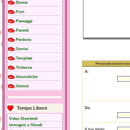
Donne
Fiori
Paesaggi
Parenti
Perdono
Sorrisi
Template
Personalizzazione bas
Tristezza
A:
Umoristiche
Uomini
Tempo Libero
Da:
Video Divertenti
Immagini e Sfondi
Il tuo titolo