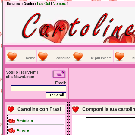
Log Out
Membro
Benvenuto
Ospite
(
|
)
home
cartoline
le più inviate
n
Voglio iscrivermi
alla NewsLetter
Email:
Cartoline con Frasi
Componi la tua cartoli
Amicizia
Amore