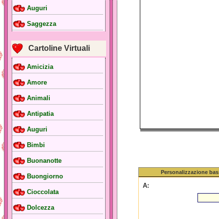
Auguri
Saggezza
Cartoline Virtuali
Amicizia
Amore
Animali
Antipatia
Auguri
Bimbi
Buonanotte
Personalizzazione bas
Buongiorno
A:
Cioccolata
Dolcezza