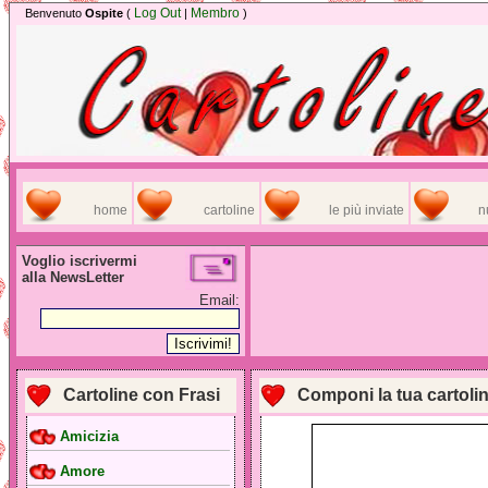
Log Out
Membro
Benvenuto
Ospite
(
|
)
home
cartoline
le più inviate
n
Voglio iscrivermi
alla NewsLetter
Email:
Cartoline con Frasi
Componi la tua cartoli
Amicizia
Amore