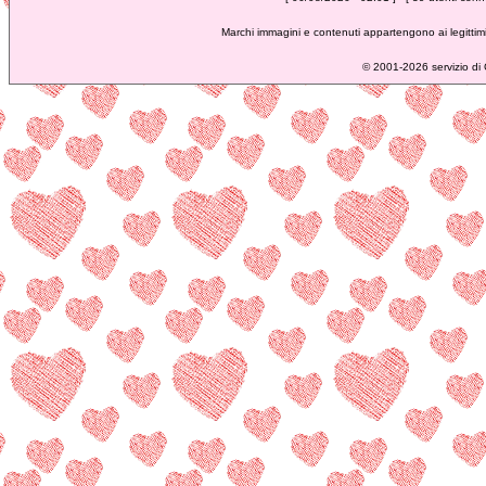
Marchi immagini e contenuti appartengono ai legittimi
©
2001-2026 servizio di C