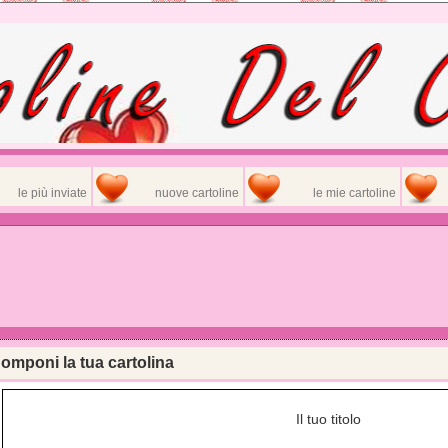
le più inviate
nuove cartoline
le mie cartoline
omponi la tua cartolina
Il tuo titolo