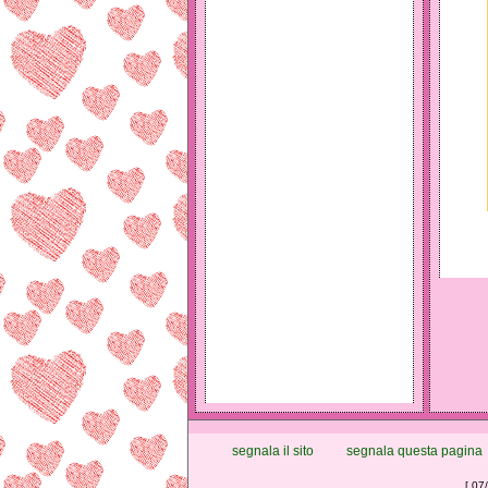
segnala il sito
segnala questa pagina
[ 07