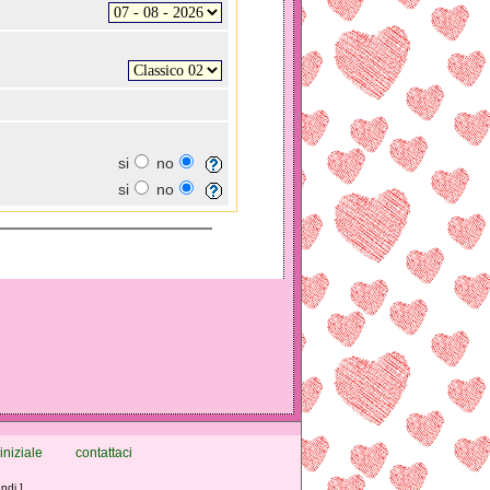
si
no
si
no
iniziale
contattaci
ndi ]