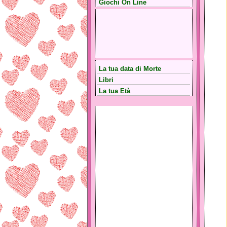
Giochi On Line
La tua data di Morte
Libri
La tua Età