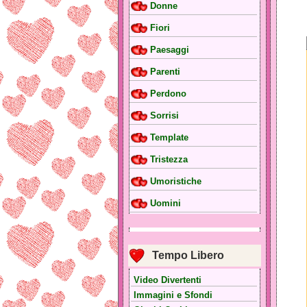
Donne
Fiori
Paesaggi
Parenti
Perdono
Sorrisi
Template
Tristezza
Umoristiche
Uomini
Tempo Libero
Video Divertenti
Immagini e Sfondi