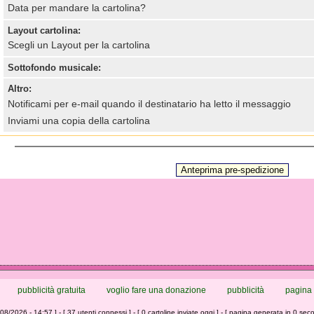
Data per mandare la cartolina?
Layout cartolina:
Scegli un Layout per la cartolina
Sottofondo musicale:
Altro:
Notificami per e-mail quando il destinatario ha letto il messaggio
Inviami una copia della cartolina
pubblicità gratuita
voglio fare una donazione
pubblicità
pagina 
/08/2026 - 14:57 ] - [ 37 utenti connessi ] - [ 0 cartoline inviate oggi ] - [ pagina generata in 0 seco