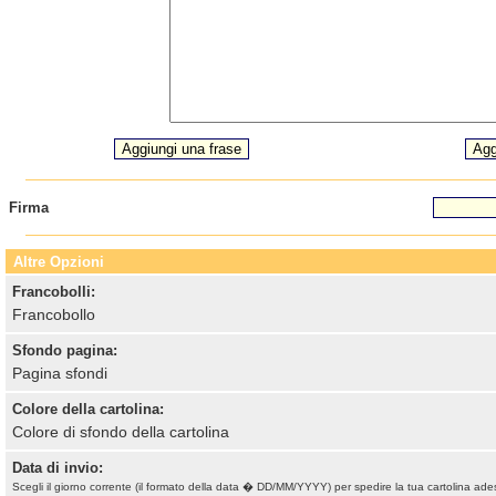
Firma
Altre Opzioni
Francobolli:
Francobollo
Sfondo pagina:
Pagina sfondi
Colore della cartolina:
Colore di sfondo della cartolina
Data di invio:
Scegli il giorno corrente (il formato della data � DD/MM/YYYY) per spedire la tua cartolina ade