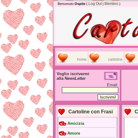
Log Out
Membro
Benvenuto
Ospite
(
|
)
home
cartoline
Voglio iscrivermi
alla NewsLetter
Email:
Cartoline con Frasi
C
Amicizia
Amore