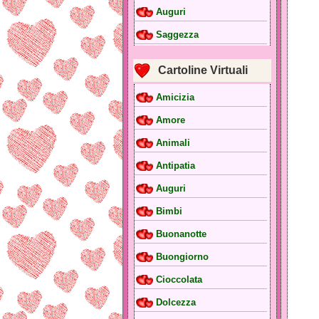
Auguri
Saggezza
Cartoline Virtuali
Amicizia
Amore
Animali
Antipatia
Auguri
Bimbi
Buonanotte
Buongiorno
Cioccolata
Dolcezza