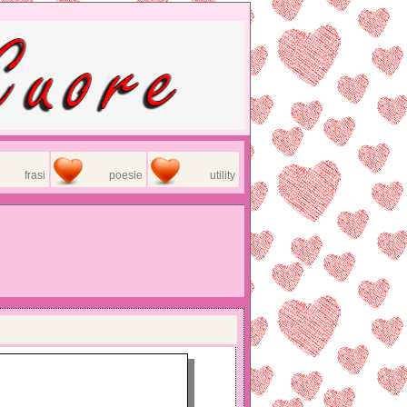
frasi
poesie
utility