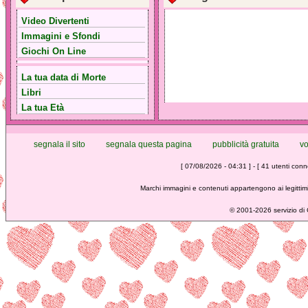
Video Divertenti
Immagini e Sfondi
Giochi On Line
La tua data di Morte
Libri
La tua Età
segnala il sito
segnala questa pagina
pubblicità gratuita
vo
[ 07/08/2026 - 04:31 ] - [ 41 utenti conne
Marchi immagini e contenuti appartengono ai legittimi
©
2001-2026 servizio di C