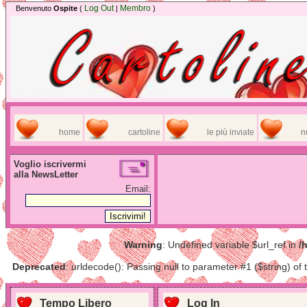
Log Out
Membro
Benvenuto
Ospite
(
|
)
home
cartoline
le più inviate
n
Voglio iscrivermi
alla NewsLetter
Email:
Warning
: Undefined variable $url_ref in
/
Deprecated
: urldecode(): Passing null to parameter #1 ($string) of 
Tempo Libero
Log In