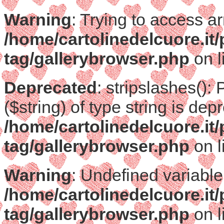
Warning
: Trying to access ar
/home/cartolinedelcuore.it
tag/gallerybrowser.php
on l
Deprecated
: stripslashes():
($string) of type string is dep
/home/cartolinedelcuore.it
tag/gallerybrowser.php
on l
Warning
: Undefined variable
/home/cartolinedelcuore.it
tag/gallerybrowser.php
on l