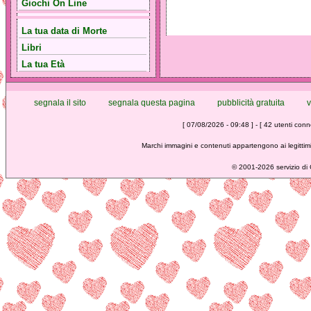
Giochi On Line
La tua data di Morte
Libri
La tua Età
segnala il sito
segnala questa pagina
pubblicità gratuita
v
[ 07/08/2026 - 09:48 ] - [ 42 utenti conne
Marchi immagini e contenuti appartengono ai legittimi
©
2001-2026 servizio di C