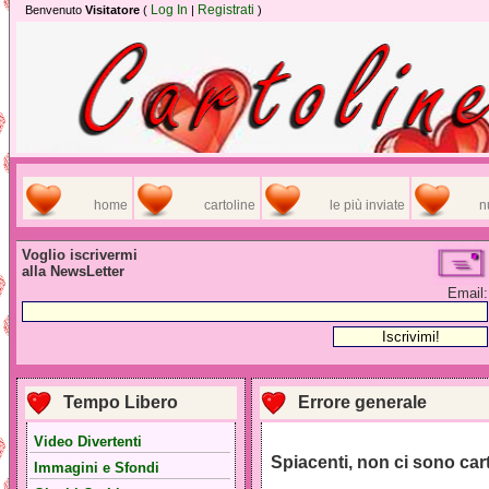
Log In
Registrati
Benvenuto
Visitatore
(
|
)
home
cartoline
le più inviate
n
Voglio iscrivermi
alla NewsLetter
Email:
Tempo Libero
Errore generale
Video Divertenti
Spiacenti, non ci sono car
Immagini e Sfondi