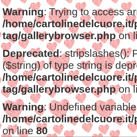
Warning
: Trying to access ar
/home/cartolinedelcuore.it
tag/gallerybrowser.php
on l
Deprecated
: stripslashes():
($string) of type string is dep
/home/cartolinedelcuore.it
tag/gallerybrowser.php
on l
Warning
: Undefined variable
/home/cartolinedelcuore.it
on line
80