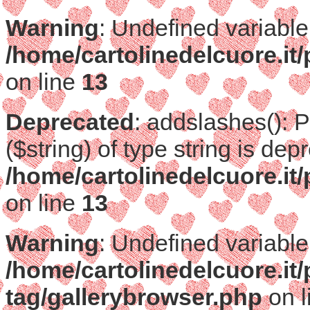
Warning
: Undefined variable
/home/cartolinedelcuore.it
on line
13
Deprecated
: addslashes(): 
($string) of type string is dep
/home/cartolinedelcuore.it
on line
13
Warning
: Undefined variable
/home/cartolinedelcuore.it
tag/gallerybrowser.php
on l