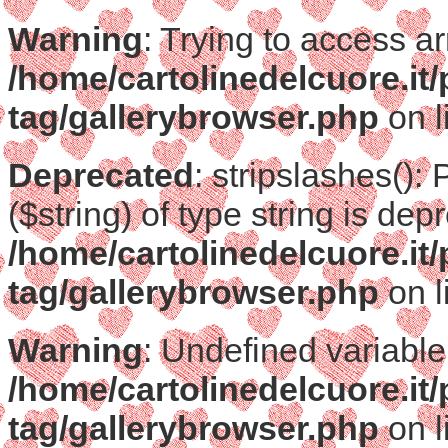
Warning
: Trying to access ar
/home/cartolinedelcuore.it
tag/gallerybrowser.php
on l
Deprecated
: stripslashes():
($string) of type string is dep
/home/cartolinedelcuore.it
tag/gallerybrowser.php
on l
Warning
: Undefined variable
/home/cartolinedelcuore.it
tag/gallerybrowser.php
on l