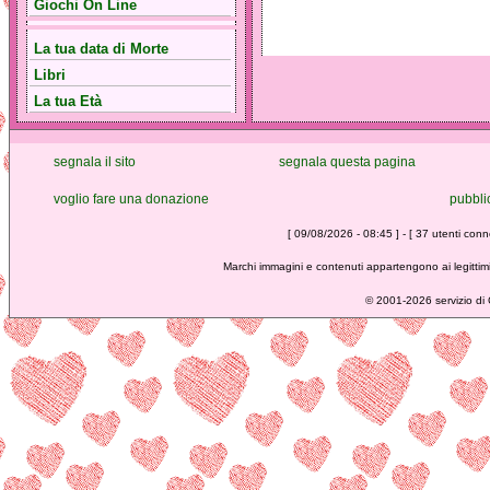
Giochi On Line
La tua data di Morte
Libri
La tua Età
segnala il sito
segnala questa pagina
voglio fare una donazione
pubbli
[ 09/08/2026 - 08:45 ] - [ 37 utenti conne
Marchi immagini e contenuti appartengono ai legittimi
©
2001-2026 servizio di C