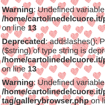
Warning
: Undefined variable
/home/cartolinedelcuore.it
on line
13
Deprecated
: addslashes(): 
($string) of type string is dep
/home/cartolinedelcuore.it
on line
13
Warning
: Undefined variable
/home/cartolinedelcuore.it
tag/gallerybrowser.php
on l