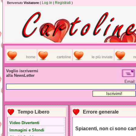
Log In
Registrati
Benvenuto
Visitatore
(
|
)
home
cartoline
le più inviate
n
Voglio iscrivermi
alla NewsLetter
Email:
Tempo Libero
Errore generale
Video Divertenti
Spiacenti, non ci sono car
Immagini e Sfondi