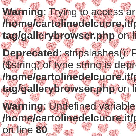
Warning
: Trying to access ar
/home/cartolinedelcuore.it
tag/gallerybrowser.php
on l
Deprecated
: stripslashes():
($string) of type string is dep
/home/cartolinedelcuore.it
tag/gallerybrowser.php
on l
Warning
: Undefined variable
/home/cartolinedelcuore.it
on line
80