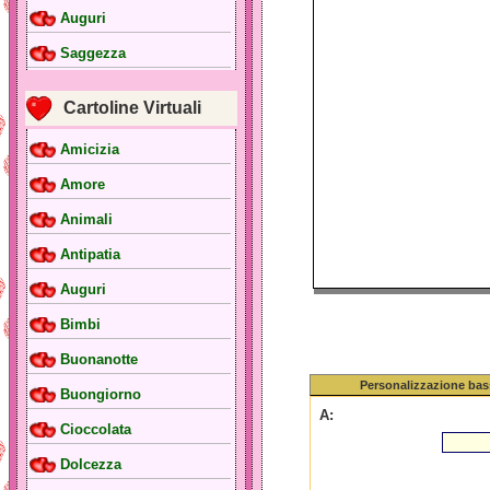
Auguri
Saggezza
Cartoline Virtuali
Amicizia
Amore
Animali
Antipatia
Auguri
Bimbi
Buonanotte
Personalizzazione bas
Buongiorno
A:
Cioccolata
Dolcezza