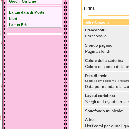
Giochi On Line
Firma
La tua data di Morte
Libri
Altre Opzioni
La tua Età
Francobolli:
Francobollo
Sfondo pagina:
Pagina sfondi
Colore della cartolina:
Colore di sfondo della ca
Data di invio:
Scegli il giorno corrente (il for
Data per mandare la car
Layout cartolina:
Scegli un Layout per la 
Sottofondo musicale:
Altro:
Notificami per e-mail qua