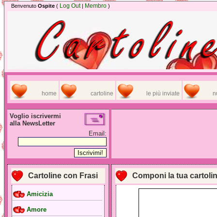
Log Out
Membro
Benvenuto
Ospite
(
|
)
home
cartoline
le più inviate
n
Voglio iscrivermi
alla NewsLetter
Email:
Cartoline con Frasi
Componi la tua cartoli
Amicizia
Amore