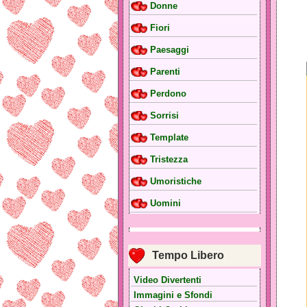
Donne
Fiori
Paesaggi
Parenti
Perdono
Sorrisi
Template
Tristezza
Umoristiche
Uomini
Tempo Libero
Video Divertenti
Immagini e Sfondi