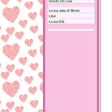
Giochi On Line
La tua data di Morte
Libri
La tua Età