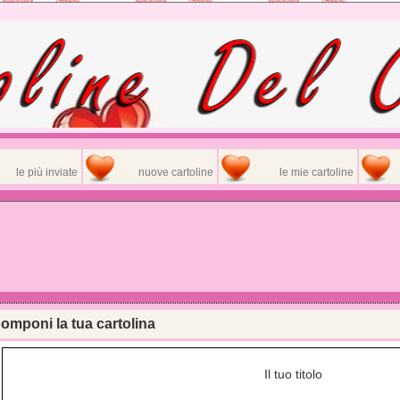
le più inviate
nuove cartoline
le mie cartoline
omponi la tua cartolina
Il tuo titolo