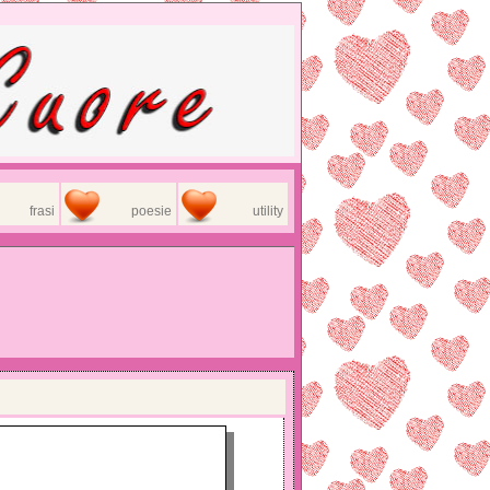
frasi
poesie
utility