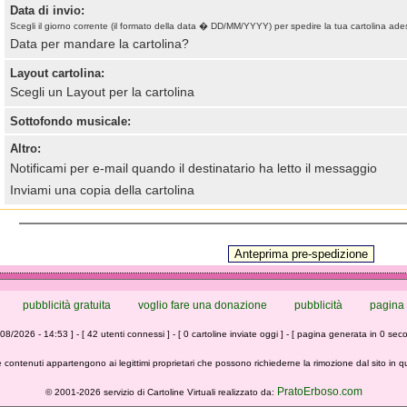
Data di invio:
Scegli il giorno corrente (il formato della data � DD/MM/YYYY) per spedire la tua cartolina ade
Data per mandare la cartolina?
Layout cartolina:
Scegli un Layout per la cartolina
Sottofondo musicale:
Altro:
Notificami per e-mail quando il destinatario ha letto il messaggio
Inviami una copia della cartolina
pubblicità gratuita
voglio fare una donazione
pubblicità
pagina 
/08/2026 - 14:53 ] - [ 42 utenti connessi ] - [ 0 cartoline inviate oggi ] - [ pagina generata in 0 seco
 contenuti appartengono ai legittimi proprietari che possono richiederne la rimozione dal sito in 
PratoErboso.com
©
2001-2026 servizio di Cartoline Virtuali realizzato da: