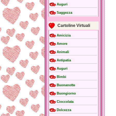
Auguri
Saggezza
Cartoline Virtuali
Amicizia
Amore
Animali
Antipatia
Auguri
Bimbi
Buonanotte
Buongiorno
Cioccolata
Dolcezza