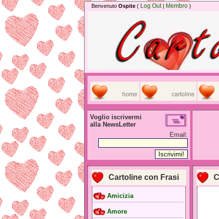
Log Out
Membro
Benvenuto
Ospite
(
|
)
home
cartoline
Voglio iscrivermi
alla NewsLetter
Email:
Cartoline con Frasi
C
Amicizia
Amore