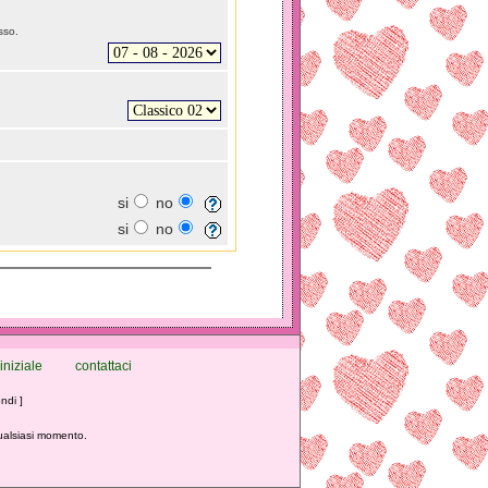
sso.
si
no
si
no
iniziale
contattaci
ndi ]
qualsiasi momento.