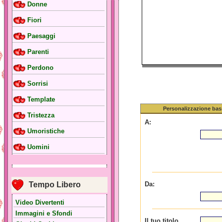
Donne
Fiori
Paesaggi
Parenti
Perdono
Sorrisi
Template
Personalizzazione bas
Tristezza
A:
Umoristiche
Uomini
Tempo Libero
Da:
Video Divertenti
Immagini e Sfondi
Il tuo titolo