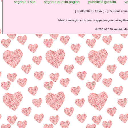
segnala il sito
segnala questa pagina
pubblicità gratuita
vo
[ 08/08/2026 - 15:47 ] - [ 35 utenti conne
Marchi immagini e contenuti appartengono ai legittimi
©
2001-2026 servizio di C