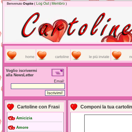
Log Out
Membro
Benvenuto
Ospite
(
|
)
home
cartoline
le più inviate
n
Voglio iscrivermi
alla NewsLetter
Email:
Cartoline con Frasi
Componi la tua cartoli
Amicizia
Amore