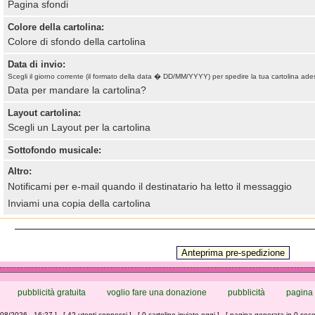
Pagina sfondi
Colore della cartolina:
Colore di sfondo della cartolina
Data di invio:
Scegli il giorno corrente (il formato della data � DD/MM/YYYY) per spedire la tua cartolina ade
Data per mandare la cartolina?
Layout cartolina:
Scegli un Layout per la cartolina
Sottofondo musicale:
Altro:
Notificami per e-mail quando il destinatario ha letto il messaggio
Inviami una copia della cartolina
pubblicità gratuita
voglio fare una donazione
pubblicità
pagina 
/08/2026 - 16:27 ] - [ 42 utenti connessi ] - [ 0 cartoline inviate oggi ] - [ pagina generata in 0 seco