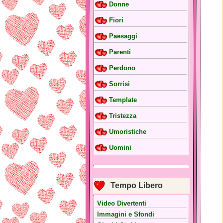
Donne
Fiori
Paesaggi
Parenti
Perdono
Sorrisi
Template
Tristezza
Umoristiche
Uomini
Tempo Libero
Video Divertenti
Immagini e Sfondi