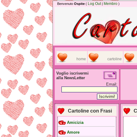
Log Out
Membro
Benvenuto
Ospite
(
|
)
home
cartoline
Voglio iscrivermi
alla NewsLetter
Email:
Cartoline con Frasi
C
Amicizia
Amore