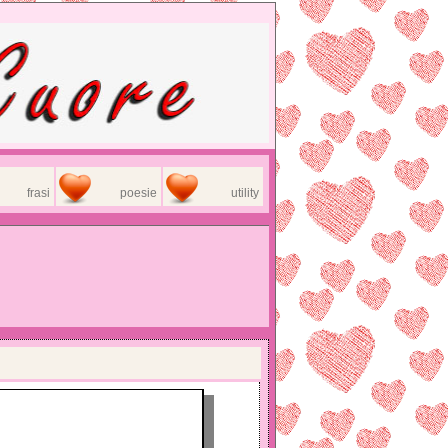
frasi
poesie
utility