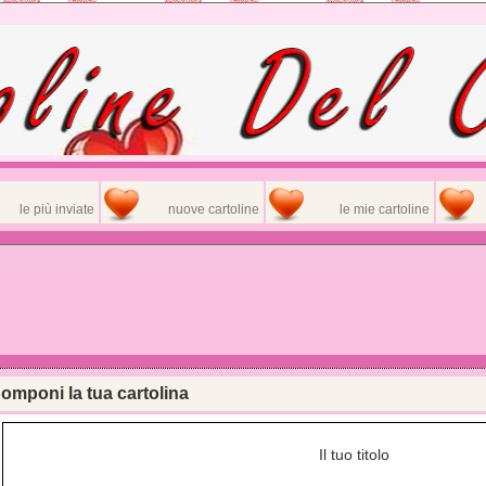
le più inviate
nuove cartoline
le mie cartoline
omponi la tua cartolina
Il tuo titolo