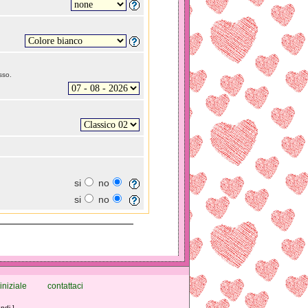
sso.
si
no
si
no
iniziale
contattaci
ndi ]