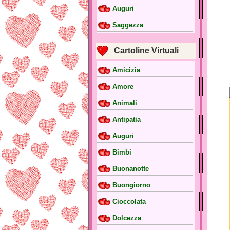
Auguri
Saggezza
Cartoline Virtuali
Amicizia
Amore
Animali
Antipatia
Auguri
Bimbi
Buonanotte
Buongiorno
Cioccolata
Dolcezza