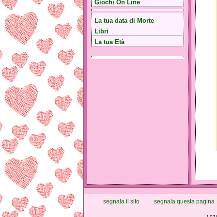
Giochi On Line
La tua data di Morte
Libri
La tua Età
segnala il sito
segnala questa pagina
[ 07