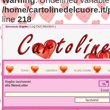
Warning
: Undefined variable
/home/cartolinedelcuore.it/
line
218
Log Out
Membro
Benvenuto
Ospite
(
|
)
home
cartoline
le più inviate
n
Voglio iscrivermi
alla NewsLetter
Email: