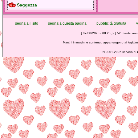
Saggezza
segnala il sito
segnala questa pagina
pubblicità gratuita
v
[ 07/08/2026 - 08:25 ] - [ 52 utenti conne
Marchi immagini e contenuti appartengono ai legittimi
©
2001-2026 servizio di C