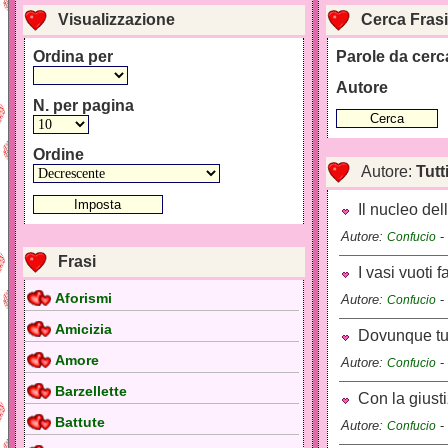
Visualizzazione
Cerca Frasi
Ordina per
Parole da cerc
Autore
N. per pagina
Ordine
Autore:
Tutt
Il nucleo del
Autore:
-
Confucio
Frasi
I vasi vuoti 
Aforismi
Autore:
-
Confucio
Amicizia
Dovunque tu v
Amore
Autore:
-
Confucio
Barzellette
Con la giustiz
Battute
Autore:
-
Confucio