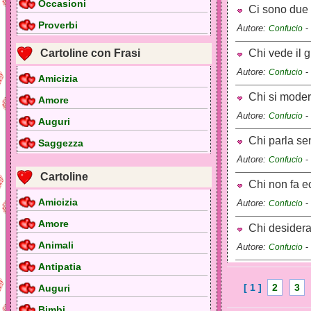
Occasioni
Ci sono due er
Proverbi
Autore:
-
Confucio
Cartoline con Frasi
Chi vede il gi
Autore:
-
Confucio
Amicizia
Chi si modera
Amore
Autore:
-
Confucio
Auguri
Chi parla sen
Saggezza
Autore:
-
Confucio
Cartoline
Chi non fa ec
Amicizia
Autore:
-
Confucio
Amore
Chi desidera p
Animali
Autore:
-
Confucio
Antipatia
[ 1 ]
2
3
Auguri
Bimbi