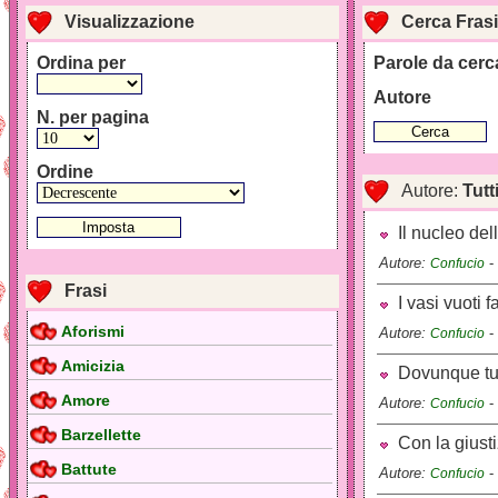
Visualizzazione
Cerca Frasi
Ordina per
Parole da cerc
Autore
N. per pagina
Ordine
Autore:
Tutt
Il nucleo del
Autore:
-
Confucio
Frasi
I vasi vuoti 
Aforismi
Autore:
-
Confucio
Amicizia
Dovunque tu v
Amore
Autore:
-
Confucio
Barzellette
Con la giustiz
Battute
Autore:
-
Confucio