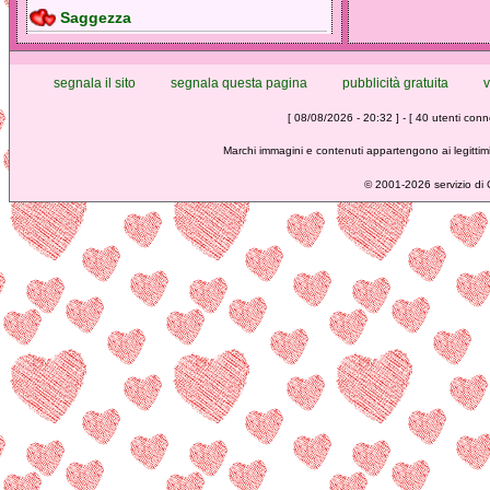
Saggezza
segnala il sito
segnala questa pagina
pubblicità gratuita
v
[ 08/08/2026 - 20:32 ] - [ 40 utenti conne
Marchi immagini e contenuti appartengono ai legittimi
©
2001-2026 servizio di C