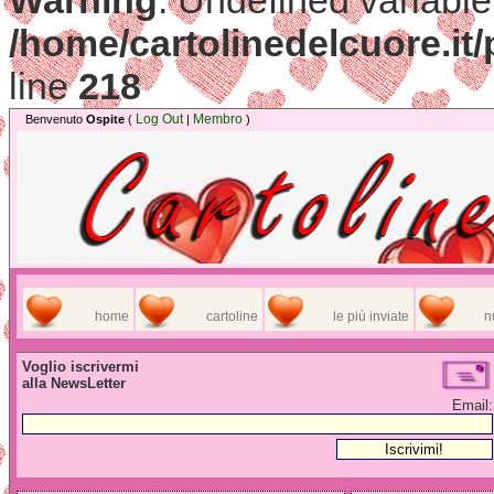
Warning
: Undefined variable
/home/cartolinedelcuore.it/
line
218
Log Out
Membro
Benvenuto
Ospite
(
|
)
home
cartoline
le più inviate
n
Voglio iscrivermi
alla NewsLetter
Email: