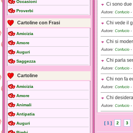
Occasioni
Ci sono due er
Proverbi
Autore:
-
Confucio
Cartoline con Frasi
Chi vede il gi
Autore:
-
Confucio
Amicizia
Chi si modera
Amore
Autore:
-
Confucio
Auguri
Chi parla sen
Saggezza
Autore:
-
Confucio
Cartoline
Chi non fa ec
Amicizia
Autore:
-
Confucio
Amore
Chi desidera p
Animali
Autore:
-
Confucio
Antipatia
[ 1 ]
2
3
Auguri
Bimbi