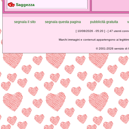
Saggezza
segnala il sito
segnala questa pagina
pubblicità gratuita
v
[ 10/08/2026 - 05:20 ] - [ 47 utenti conne
Marchi immagini e contenuti appartengono ai legittimi
©
2001-2026 servizio di C