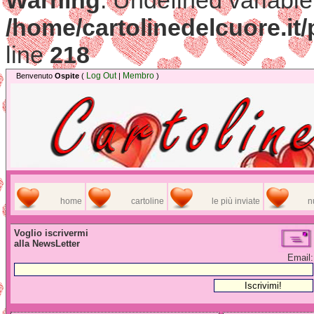
Warning
: Undefined variable
/home/cartolinedelcuore.it/
line
218
Log Out
Membro
Benvenuto
Ospite
(
|
)
home
cartoline
le più inviate
n
Voglio iscrivermi
alla NewsLetter
Email: