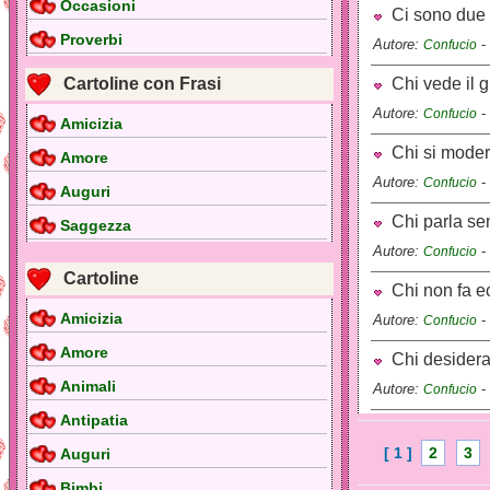
Occasioni
Ci sono due er
Proverbi
Autore:
-
Confucio
Cartoline con Frasi
Chi vede il gi
Autore:
-
Confucio
Amicizia
Chi si modera
Amore
Autore:
-
Confucio
Auguri
Chi parla sen
Saggezza
Autore:
-
Confucio
Cartoline
Chi non fa ec
Amicizia
Autore:
-
Confucio
Amore
Chi desidera p
Animali
Autore:
-
Confucio
Antipatia
[ 1 ]
2
3
Auguri
Bimbi