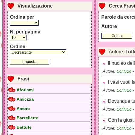
Visualizzazione
Cerca Frasi
Ordina per
Parole da cerc
Autore
N. per pagina
Ordine
Autore:
Tutt
Il nucleo del
Autore:
-
Confucio
Frasi
I vasi vuoti 
Aforismi
Autore:
-
Confucio
Amicizia
Dovunque tu v
Amore
Autore:
-
Confucio
Barzellette
Con la giustiz
Battute
Autore:
-
Confucio