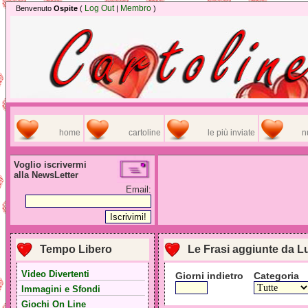
Log Out
Membro
Benvenuto
Ospite
(
|
)
home
cartoline
le più inviate
n
Voglio iscrivermi
alla NewsLetter
Email:
Tempo Libero
Le Frasi aggiunte da 
Video Divertenti
Giorni indietro
Categoria
Immagini e Sfondi
Giochi On Line