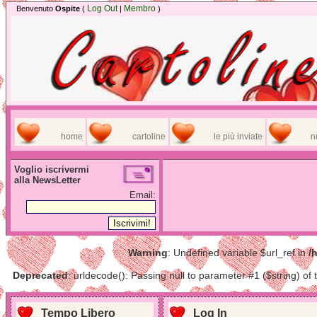
Log Out
Membro
Benvenuto
Ospite
(
|
)
home
cartoline
le più inviate
n
Voglio iscrivermi
alla NewsLetter
Email:
Warning
: Undefined variable $url_ref in
/
Deprecated
: urldecode(): Passing null to parameter #1 ($string) of 
Tempo Libero
Log In