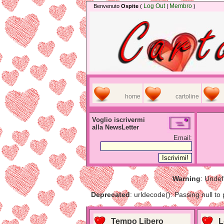
Log Out
Membro
Benvenuto
Ospite
(
|
)
home
cartoline
Voglio iscrivermi
alla NewsLetter
Email:
Warning
: Undef
Deprecated
: urldecode(): Passing null to
Tempo Libero
L