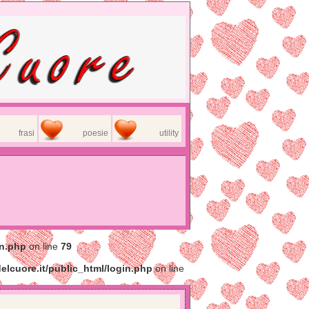
frasi
poesie
utility
in.php
on line
79
elcuore.it/public_html/login.php
on line