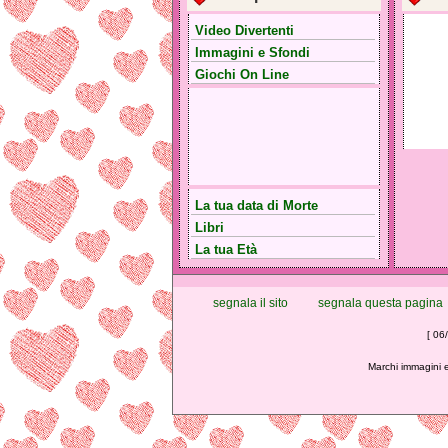
Video Divertenti
Immagini e Sfondi
Giochi On Line
La tua data di Morte
Libri
La tua Età
segnala il sito
segnala questa pagina
[ 06
Marchi immagini e