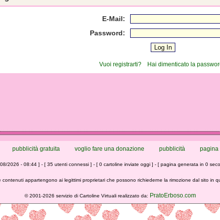
E-Mail:
Password:
Vuoi registrarti?
Hai dimenticato la passwo
pubblicità gratuita
voglio fare una donazione
pubblicità
pagina 
/08/2026 - 08:44 ] - [ 35 utenti connessi ] - [ 0 cartoline inviate oggi ] - [ pagina generata in 0 seco
 contenuti appartengono ai legittimi proprietari che possono richiederne la rimozione dal sito in 
PratoErboso.com
©
2001-2026 servizio di Cartoline Virtuali realizzato da: