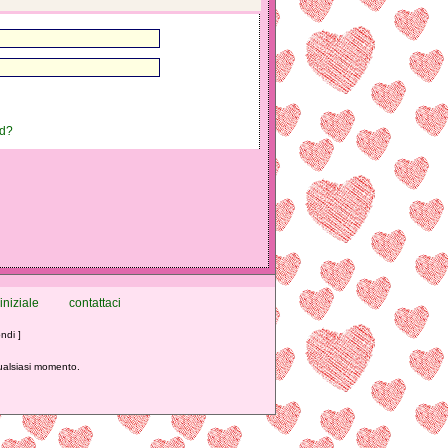
rd?
iniziale
contattaci
ndi ]
qualsiasi momento.