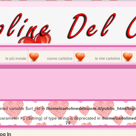
le più inviate
nuove cartoline
le mie cartoline
ined variable $url_ref in
/home/cartolinedelcuore.it/public_html/log
 parameter #1 ($string) of type string is deprecated in
/home/cartolined
79
og In