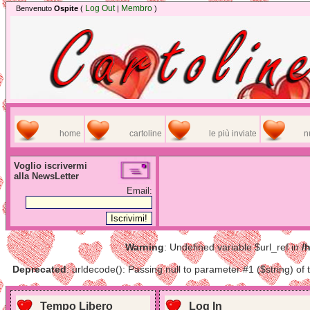
Log Out
Membro
Benvenuto
Ospite
(
|
)
home
cartoline
le più inviate
n
Voglio iscrivermi
alla NewsLetter
Email:
Warning
: Undefined variable $url_ref in
/
Deprecated
: urldecode(): Passing null to parameter #1 ($string) of 
Tempo Libero
Log In