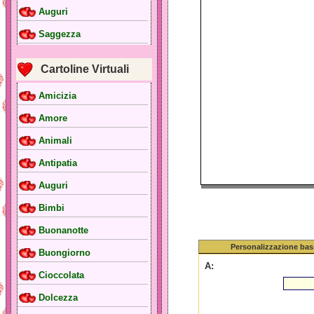
Auguri
Saggezza
Cartoline Virtuali
Amicizia
Amore
Animali
Antipatia
Auguri
Bimbi
Buonanotte
Personalizzazione bas
Buongiorno
A:
Cioccolata
Dolcezza