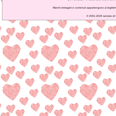
Marchi immagini e contenuti appartengono ai legittimi
©
2001-2026 servizio di C