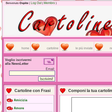
Log Out
Membro
Benvenuto
Ospite
(
|
)
home
cartoline
le più inviate
n
Voglio iscrivermi
alla NewsLetter
Email:
Cartoline con Frasi
Componi la tua cartoli
Amicizia
Amore