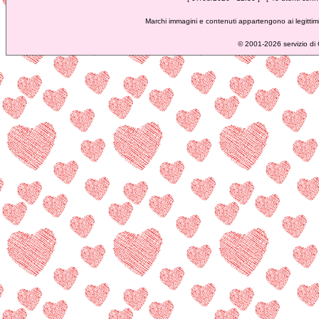
Marchi immagini e contenuti appartengono ai legittimi
©
2001-2026 servizio di C