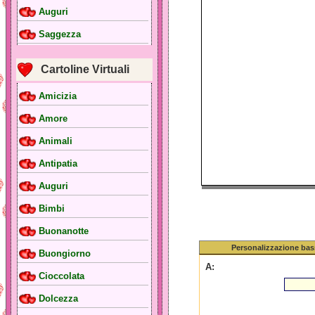
Auguri
Saggezza
Cartoline Virtuali
Amicizia
Amore
Animali
Antipatia
Auguri
Bimbi
Buonanotte
Personalizzazione bas
Buongiorno
A:
Cioccolata
Dolcezza