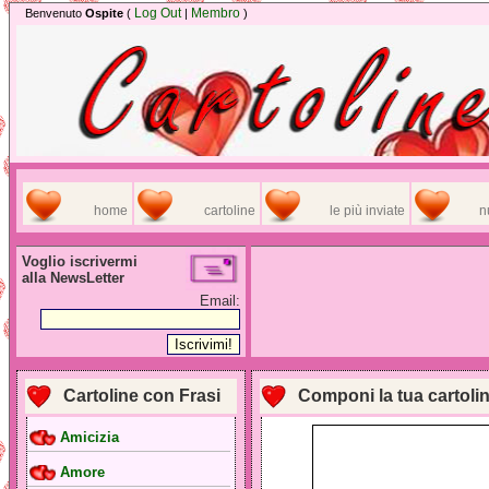
Log Out
Membro
Benvenuto
Ospite
(
|
)
home
cartoline
le più inviate
n
Voglio iscrivermi
alla NewsLetter
Email:
Cartoline con Frasi
Componi la tua cartoli
Amicizia
Amore