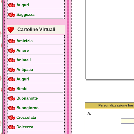
Auguri
Saggezza
Cartoline Virtuali
Amicizia
Amore
Animali
Antipatia
Auguri
Bimbi
Buonanotte
Personalizzazione bas
Buongiorno
A:
Cioccolata
Dolcezza