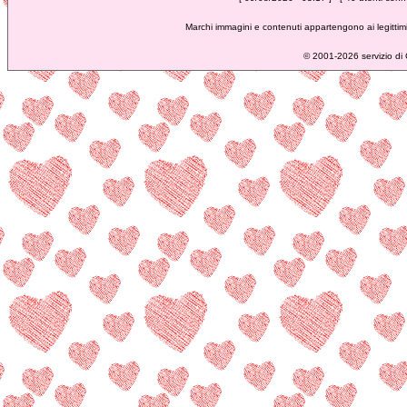
Marchi immagini e contenuti appartengono ai legittimi
©
2001-2026 servizio di C