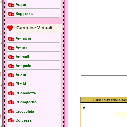
Auguri
Saggezza
Cartoline Virtuali
Amicizia
Amore
Animali
Antipatia
Auguri
Bimbi
Buonanotte
Personalizzazione bas
Buongiorno
A:
Cioccolata
Dolcezza