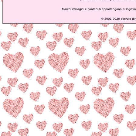
Marchi immagini e contenuti appartengono ai legittimi
©
2001-2026 servizio di C