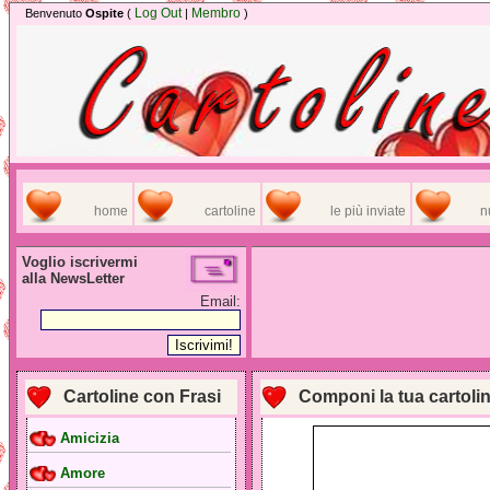
Log Out
Membro
Benvenuto
Ospite
(
|
)
home
cartoline
le più inviate
n
Voglio iscrivermi
alla NewsLetter
Email:
Cartoline con Frasi
Componi la tua cartoli
Amicizia
Amore