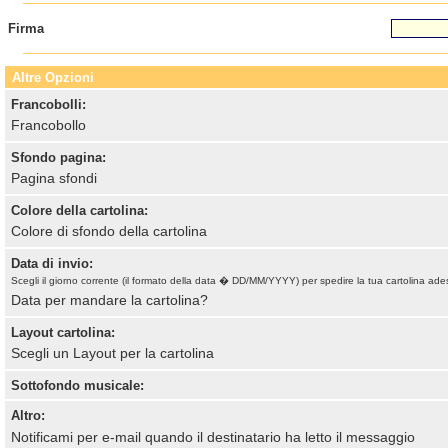
Firma
Altre Opzioni
Francobolli:
Francobollo
Sfondo pagina:
Pagina sfondi
Colore della cartolina:
Colore di sfondo della cartolina
Data di invio:
Scegli il giorno corrente (il formato della data � DD/MM/YYYY) per spedire la tua cartolina ade
Data per mandare la cartolina?
Layout cartolina:
Scegli un Layout per la cartolina
Sottofondo musicale:
Altro:
Notificami per e-mail quando il destinatario ha letto il messaggio