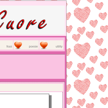
frasi
poesie
utility