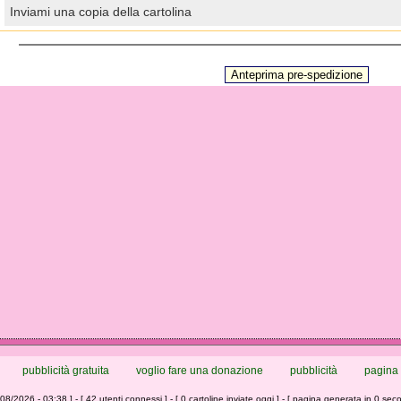
Inviami una copia della cartolina
pubblicità gratuita
voglio fare una donazione
pubblicità
pagina 
/08/2026 - 03:38 ] - [ 42 utenti connessi ] - [ 0 cartoline inviate oggi ] - [ pagina generata in 0 seco