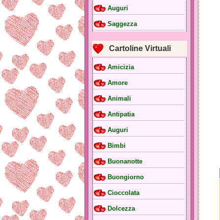
Auguri
Saggezza
Cartoline Virtuali
Amicizia
Amore
Animali
Antipatia
Auguri
Bimbi
Buonanotte
Buongiorno
Cioccolata
Dolcezza