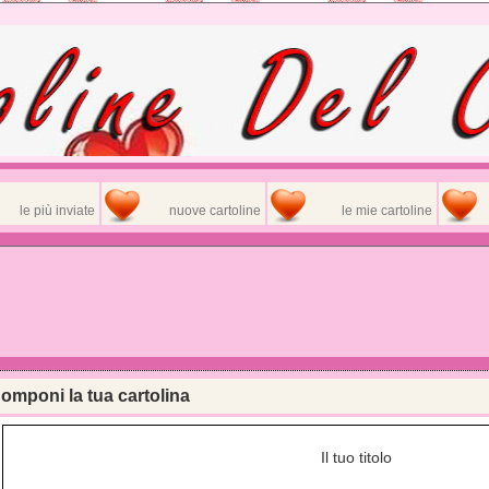
le più inviate
nuove cartoline
le mie cartoline
omponi la tua cartolina
Il tuo titolo